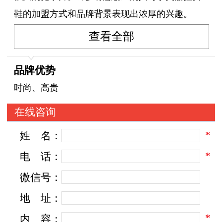
鞋的加盟方式和品牌背景表现出浓厚的兴趣。
查看全部
思嘉拉女鞋是一家专注于女性鞋履的时尚品
牌。品牌注重产品的设计和品质，在时尚潮流的
品牌优势
引领下，推出多款款式丰富、风格多样的女鞋产
时尚、高贵
品。思嘉拉女鞋以舒适度和时尚性并重，采用优
在线咨询
质材料和精湛的工艺制作，为消费者带来优质的
*
姓
名：
穿着体验。品牌以其独特的设计风格和高品质的
产品，赢得了众多时尚爱好者的喜爱和追捧。
*
电
话：
微信号：
思嘉拉女鞋以其时尚、品质和舒适的特点受
地
址：
到了广大消费者的喜爱。对于有意加盟思嘉拉女
*
内
容：
鞋的创业者来说，了解品牌的背景和加盟方式至