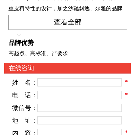
重皮料特性的设计，加之沙驰飘逸、尔雅的品牌
形象，尊贵之中处处体现着自由、创新的精神，
查看全部
秉承意式风格经典工艺和穿着文化，致力于为成
功人士提供品质卓越的高端鞋品，高标准的穿着
品牌优势
服务，并期望能将国际品牌的价值享受和文化体
高起点、高标准、严要求
验传达给消费者。
在线咨询
*
姓
名：
*
电
话：
微信号：
地
址：
*
内
容：