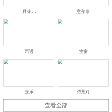
产品”、“浙江消费者协会推荐产品”2007年顺利通
月芽儿
意尔康
过国家免检产品的复评等荣誉。
西遇
牧童
斐乐
依思Q
查看全部