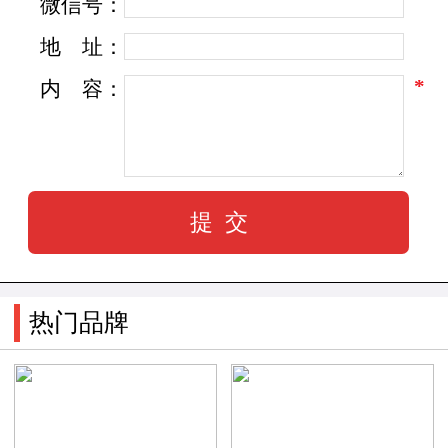
微信号：
秉承“诚信经营，以质取胜”的创业精神，苦心经
地
址：
营，稳步发展。
*
内
容：
自1997年以来，为了保障企业持续发展，永
续经营，公司不断完善企业管理和能力资源的开
发，以法治企，以德治人，热心公益事业和企业
文化建设，使公司充满竞争力和创新精神，取得
了良好的经济效益和社会效益。
热门品牌
赛王鞋业是中国皮革工业协会理事单位，国
家免检产品，早批佩挂“中国真皮标志”企业之
一。历年来。赢得过“明星企业”、“中国百家优秀
鞋类推荐品牌”、“全国制鞋标准化中心质量跟踪