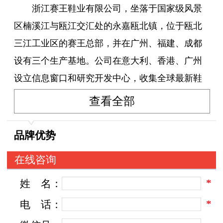
浙江赛王鞋业有限公司，坐落于国家级风景
区楠溪江与瓯江交汇处的永嘉瓯北镇，位于瓯北
三江工业区的赛王总部，并在广州、福建、成都
设有三个生产基地。公司在意大利、香港、广州
设立信息窗口和研究开发中心，收集全球最新鞋
业的款式顺应时尚潮流，符合市场消费需求。
查看全部
2005年开始以寻求市场差异为导向，携手数
品牌优势
十家最亲密的总代理合作伙伴，始终坚持以发展
在线咨询
连锁专卖体系为主，店中店为辅的经营模式，取
*
姓
名：
得了很好的成果。先后在全国各地设立了直锁
店、专卖店与专柜达1000家以上。为令后的发展
*
电
话：
奠定了扎实的基础。赛王鞋业创业近二十年来，