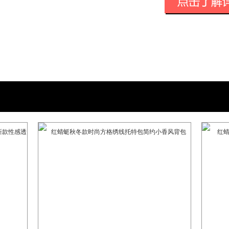
红蜻蜓商务时尚皮鞋围绕“日常office
场景，致力于为时髦的商务人士提供商务
大师，原奢侈品牌鞋履设计总监拉斐尔·杨
带来全球时尚领域最前沿的鞋履款式，赋