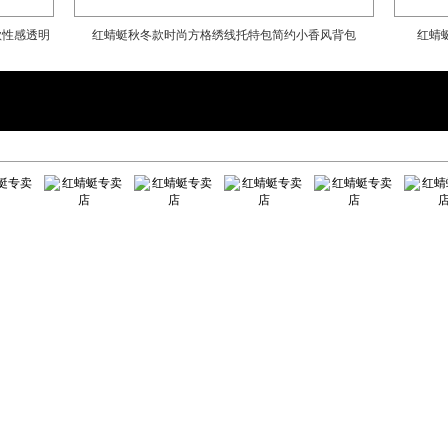
款性感透明
红蜻蜓秋冬款时尚方格绣线托特包简约小香风背包
红蜻