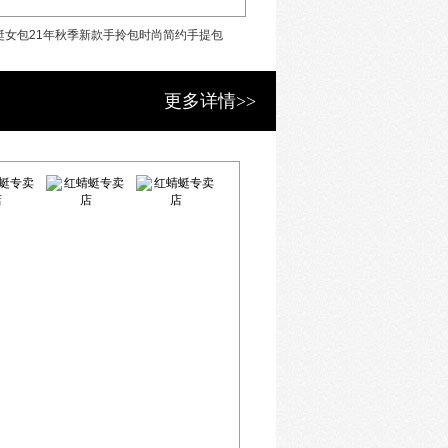
蜓女包21年秋季新款手拎包时尚简约手提包
红蜻蜓女包21年秋季新款链条
更多详情>>