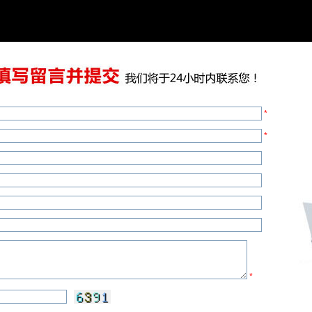
*
*
*