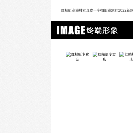
真皮新款短靴英伦风厚底鬼帝靴
红蜻蜓高跟鞋女真皮一字扣细跟凉鞋2022新
夏季女鞋