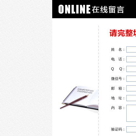
姓
名
：
电
话
：
Q
Q
：
微信号：
邮
箱
：
地
址
：
内
容
：
验证码：