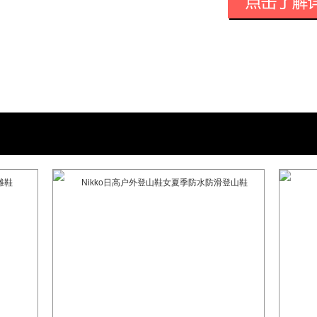
在90年代中期是其中一个最早进入中国市
地很快便能融入市场之中，深受用家的爱
穿着潮流于中国的风气，并同时影响了同