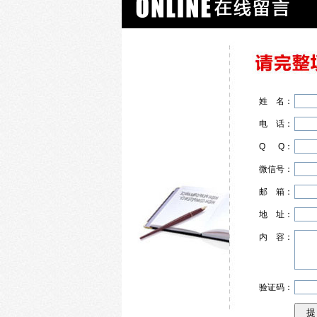
姓
名
：
电
话
：
Q
Q
：
微信号：
邮
箱
：
地
址
：
内
容
：
验证码：