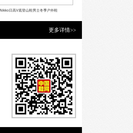
Nikko日高V底登山鞋男士冬季户外鞋
Nikko日高V底登山鞋
更多详情>>