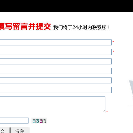
*
*
*