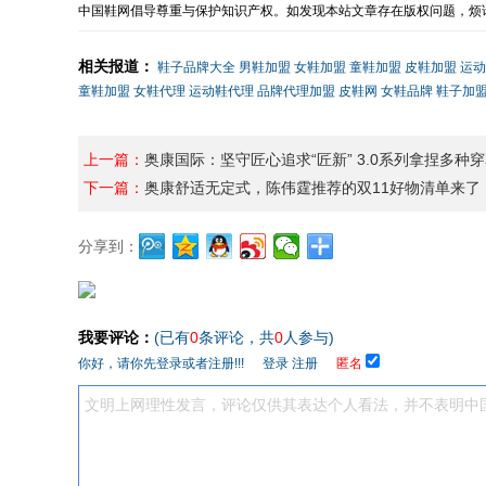
中国鞋网倡导尊重与保护知识产权。如发现本站文章存在版权问题，烦请
相关报道：
鞋子品牌大全
男鞋加盟
女鞋加盟
童鞋加盟
皮鞋加盟
运动
童鞋加盟
女鞋代理
运动鞋代理
品牌代理加盟
皮鞋网
女鞋品牌
鞋子加
上一篇：
奥康国际：坚守匠心追求“匠新” 3.0系列拿捏多种
下一篇：
奥康舒适无定式，陈伟霆推荐的双11好物清单来了
分享到：
我要评论：
(已有
0
条评论，共
0
人参与)
你好，请你先登录或者注册!!!
登录
注册
匿名