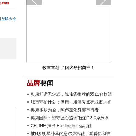
q.com
鞋品牌大全
牧童童鞋 全国火热招商中！
品牌
要闻
奥康舒适无定式，陈伟霆推荐的双11好物清
单来了
城市守护计划：奥康，用温暖点亮城市之光
奥康步步为盈，陈伟霆化身都市行者
奥康国际：坚守匠心追求“匠新” 3.0系列拿
捏多种穿着场景
CELINE 推出 Huntington 运动鞋
被N多明星种草的意尔康板鞋，看看你和谁