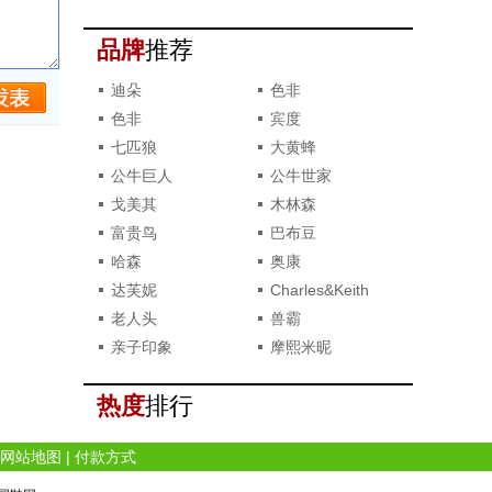
撞款了？
品牌
推荐
迪朵
色非
色非
宾度
七匹狼
大黄蜂
公牛巨人
公牛世家
戈美其
木林森
富贵鸟
巴布豆
哈森
奥康
达芙妮
Charles&Keith
老人头
兽霸
亲子印象
摩熙米昵
热度
排行
网站地图
|
付款方式