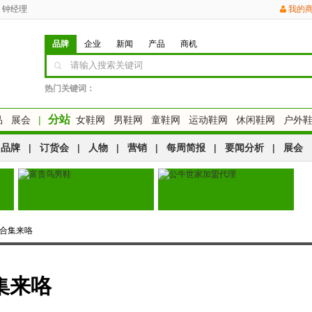
钟经理
我的
品牌
企业
新闻
产品
商机
热门关键词：
分站
品
展会
|
女鞋网
男鞋网
童鞋网
运动鞋网
休闲鞋网
户外
品牌
|
订货会
|
人物
|
营销
|
每周简报
|
要闻分析
|
展会
鞋合集来咯
集来咯