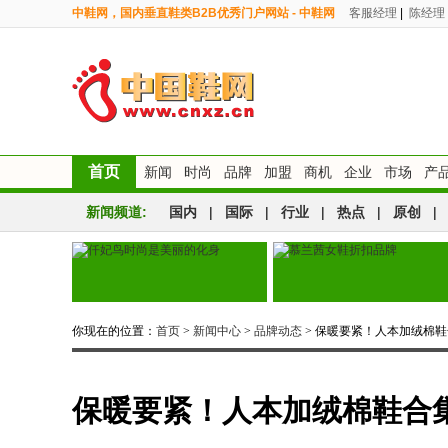
中鞋网，国内垂直鞋类B2B优秀门户网站 - 中鞋网
客服经理
|
陈经理
首页
新闻
时尚
品牌
加盟
商机
企业
市场
产
新闻频道:
国内
|
国际
|
行业
|
热点
|
原创
|
你现在的位置：
首页
>
新闻中心
>
品牌动态
> 保暖要紧！人本加绒棉
保暖要紧！人本加绒棉鞋合