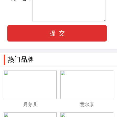
了适合中国宝宝的健康机能鞋。
随着时代的发展，宝宝的足部健康问题也越
来越多，越来越复杂，可以说是严峻而又普遍，
要想改善这个局面，就必须在设计宝宝鞋时，做
出更多的优化和革新，在创新中强化健康理念。
热门品牌
针对这个此类问题，为了更好的服务于中国宝
宝，为中国宝宝的足部健康问题带来更多的解决
方案，铭诺倾心打造了宝宝足部健康研习中心，
对宝宝0到6周岁的成长关键期进行全面分析，在
宝宝鞋的研发时，科学的将宝宝鞋分为了幼童关
月芽儿
意尔康
键鞋，幼童学步鞋等等，根据各个关键时期的特