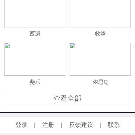
点，铭诺将打造符合各个年龄阶段的宝宝鞋。在
鞋子的定义和设计上，铭诺也下足了功夫，每一
款鞋的定位都与小朋友所处环境有关，选择能够
吸引宝宝兴趣的元素赋予鞋上，比如校园、娱
西遇
牧童
乐、生活等，让所研发的每一款产品都与其设计
元素相融合、相互渗透，把每一款宝宝鞋的特色
都展现出来。
斐乐
依思Q
查看全部
登录
|
注册
|
反馈建议
|
联系