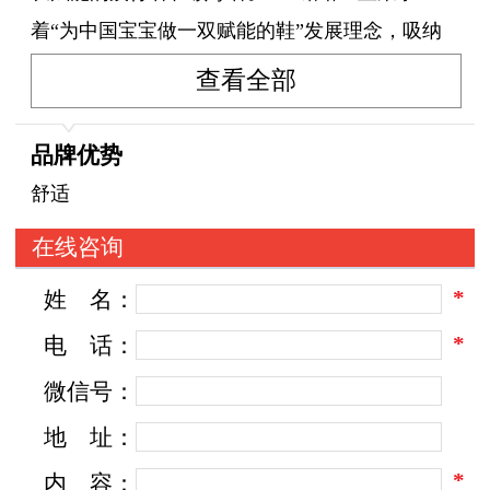
着“为中国宝宝做一双赋能的鞋”发展理念，吸纳
了儿童鞋行业先进的研发管理技术，专注于打造
查看全部
品质童鞋，立足于儿童人体工程和足脊发育的特
点，守护宝宝健康的足部成长。
品牌优势
舒适
中国妈妈对孩子的健康成长意识较高，特别
在线咨询
关注为孩子选择一双健康鞋，但是就目前国内的
*
姓
名：
市场来说，健康童鞋这类产品并不多，可供选择
性低，导致这样现状的主要原因就是国内宝宝童
*
电
话：
鞋市场一直容易被忽略。殊不知足部是人体的第
微信号：
二心脏支撑，对宝宝的健康成长起着至关重要的
地
址：
作用，基于这样的行业现状和市场需求，铭诺团
*
内
容：
队开始在这个方向上加大研发力度，最终研发出