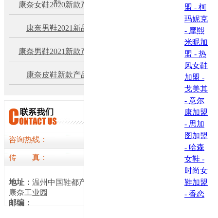
康奈女鞋2020新款产品
盟 -
柯
玛妮克
康奈男鞋2021新品
-
摩熙
米昵加
康奈男鞋2021新款产品
盟 -
热
风女鞋
康奈皮鞋新款产品
加盟 -
戈美其
-
意尔
康加盟
-
思加
图加盟
咨询热线：
-
哈森
传
真
：
女鞋 -
时尚女
地址：
温州中国鞋都产业园
鞋加盟
康奈工业园
-
香恋
邮编：