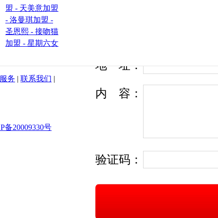
Q
Q
：
盟 -
天美意加盟
-
洛曼琪加盟 -
园
圣恩熙 -
接吻猫
微信号：
加盟 -
星期六女
地
址
：
服务
|
联系我们
|
内
容
：
P备20009330号
验证码：