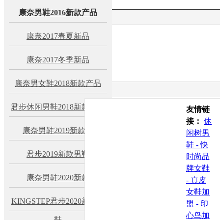
康奈男鞋2016新款产品
康奈2017春夏新品
康奈2017冬季新品
康奈男女鞋2018新款产品
君步休闲男鞋2018新款产品
友情链
接：
休
康奈男鞋2019新款鞋
闲树男
鞋 -
快
君步2019新款男鞋
时尚品
牌女鞋
康奈男鞋2020新款
-
真皮
女鞋加
KINGSTEP君步2020新款男
盟 -
印
心鸟加
鞋