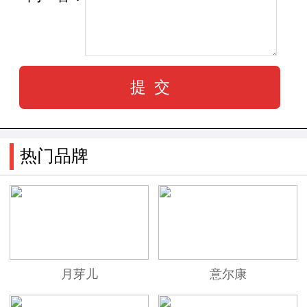
热门品牌
月芽儿
意尔康