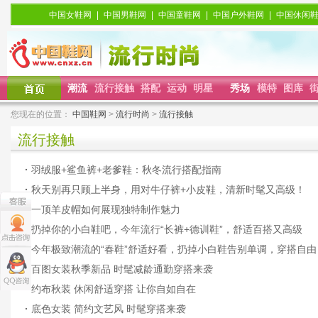
中国女鞋网
|
中国男鞋网
|
中国童鞋网
|
中国户外鞋网
|
中国休闲
潮流
流行接触
搭配
运动
明星
秀场
模特
图库
您现在的位置：
中国鞋网
>
流行时尚
>
流行接触
流行接触
·
羽绒服+鲨鱼裤+老爹鞋：秋冬流行搭配指南
·
秋天别再只顾上半身，用对牛仔裤+小皮鞋，清新时髦又高级！
·
一顶羊皮帽如何展现独特制作魅力
·
扔掉你的小白鞋吧，今年流行“长裤+德训鞋”，舒适百搭又高级
·
今年极致潮流的“春鞋”舒适好看，扔掉小白鞋告别单调，穿搭自由
·
百图女装秋季新品 时髦减龄通勤穿搭来袭
·
约布秋装 休闲舒适穿搭 让你自如自在
·
底色女装 简约文艺风 时髦穿搭来袭