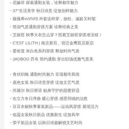
·
尼赫菲 探索通勤女装，诠释都市魅力
·
37°生活美学 秋日诗意 绽放别样魅力
·
薇薇希inVIVIS 外套这样穿，放松、减龄又时髦
·
简诣气质通勤穿搭方案 诠释经典之美
·
艾丽哲 秋季大衣怎么穿？照着艾丽哲穿搭准没错！
·
C'EST LILITH | 南京新百、宿迁金鹰双店新启
·
爱依莲 米白色系列穿搭 释放时尚气质
·
JAOBOO 乔帛 简约通勤 穿出职场优雅气质美
·
青丝织晚 通勤时尚魅力 呈现都市风情
·
底色女装 秋日诗意穿搭 绽放文艺气质
·
尚黛尔 秋日密语 贴身守护的甜蜜舒适
·
右立方冬日序曲 暖心穿搭 感受羽绒的治愈
·
豆豆衣橱秋季童装新品——运动风穿搭 展现活力
·
临蔻女装秋日新品 优雅新生 绽放风华
·
荣子新品女装 以秋日诗篇解锁文艺时尚