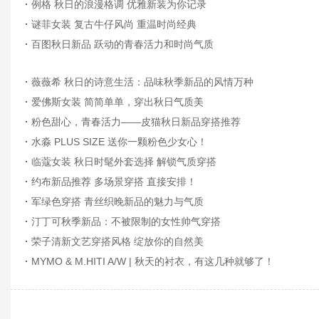
·
例格 秋日的浪漫格调 优雅新装为你记录
·
谜菲女装 复古牛仔风尚 重温时尚经典
·
百图秋日新品 跃动的青春活力和时尚气质
·
薇薇希 秋日的诗意生活：品味秋季新品的风情万种
·
爱佛斯女装 简简单单，穿出秋日气质美
·
粉色甜心，青春活力——皮猫秋日新品穿搭推荐
·
水淼 PLUS SIZE 送你一颗粉色少女心！
·
临蔻女装 秋日时髦外套选择 解锁气质穿搭
·
约布新品推荐 多场景穿搭 直接安排！
·
军绿色穿搭 青丝织晚新品的魅力与气质
·
汀丁可秋季新品：不被限制的女性帅气穿搭
·
荣子清新文艺穿搭风格 绽放你的自然美
·
MYMO & M.HITI A/W | 秋天的衬衣，有这几种就够了！