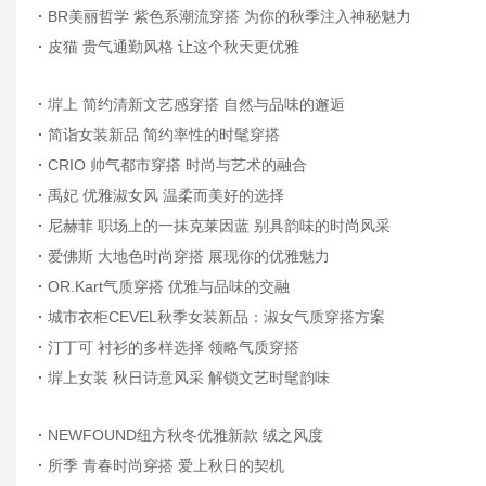
·
BR美丽哲学 紫色系潮流穿搭 为你的秋季注入神秘魅力
·
皮猫 贵气通勤风格 让这个秋天更优雅
·
堓上 简约清新文艺感穿搭 自然与品味的邂逅
·
简诣女装新品 简约率性的时髦穿搭
·
CRIO 帅气都市穿搭 时尚与艺术的融合
·
禹妃 优雅淑女风 温柔而美好的选择
·
尼赫菲 职场上的一抹克莱因蓝 别具韵味的时尚风采
·
爱佛斯 大地色时尚穿搭 展现你的优雅魅力
·
OR.Kart气质穿搭 优雅与品味的交融
·
城市衣柜CEVEL秋季女装新品：淑女气质穿搭方案
·
汀丁可 衬衫的多样选择 领略气质穿搭
·
堓上女装 秋日诗意风采 解锁文艺时髦韵味
·
NEWFOUND纽方秋冬优雅新款 绒之风度
·
所季 青春时尚穿搭 爱上秋日的契机