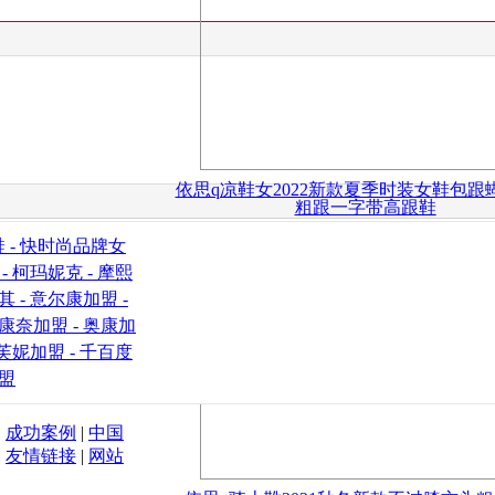
依思q凉鞋女2022新款夏季时装女鞋包跟
粗跟一字带高跟鞋
 -
快时尚品牌女
-
柯玛妮克 -
摩熙
其 -
意尔康加盟 -
康奈加盟 -
奥康加
芙妮加盟 -
千百度
盟
|
成功案例
|
中国
|
友情链接
|
网站