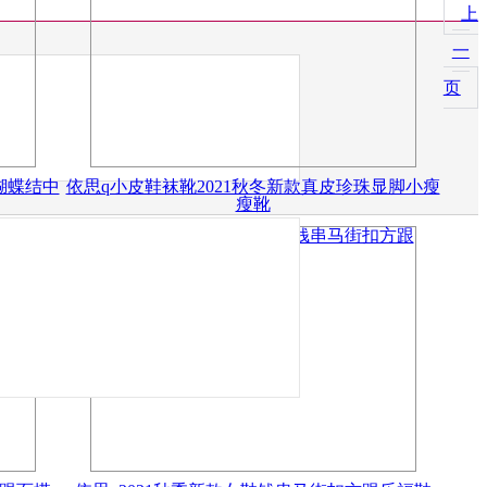
上
一
页
蝴蝶结中
依思q小皮鞋袜靴2021秋冬新款真皮珍珠显脚小瘦
瘦靴