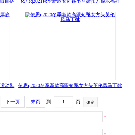
粗跟百搭
依思q2021秋季新款女鞋钱串马街扣方跟乐福鞋
底运动鞋
依思q2020冬季新款高跟短靴女方头英伦风马丁靴
下一页
末页
到
页
*
*