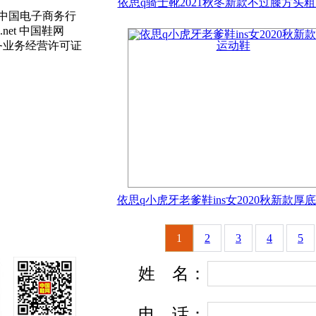
依思q骑士靴2021秋冬新款不过膝方头
51 中国电子商务行
es.net 中国鞋网
务业务经营许可证
依思q小虎牙老爹鞋ins女2020秋新款厚
1
2
3
4
5
姓
名
：
电
话
：