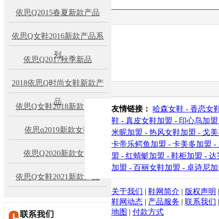
依思Q2015春夏新款产品
依思Q女鞋2016新款产品系
列
依思Q2017秋季新品
2018依思Q时尚女鞋新款产
品
依思Q女鞋2018新款产品
友情链接：
哈森女鞋 -
香恋女鞋
鞋 -
真皮女鞋加盟 -
印心鸟加盟 
依思q2019新款女鞋
米昵加盟 -
热风女鞋加盟 -
戈美
卡帝乐鳄鱼加盟 -
卡美多加盟 -
依思Q2020新款女鞋
盟 -
红蜻蜓加盟 -
鞋柜加盟 -
达
加盟 -
百丽女鞋加盟 -
卓诗尼加
依思Q女鞋2021新款产品
关于我们
|
鞋网简介
|
版权声明
鞋网动态
|
产品服务
|
联系我们
地图
|
付款方式