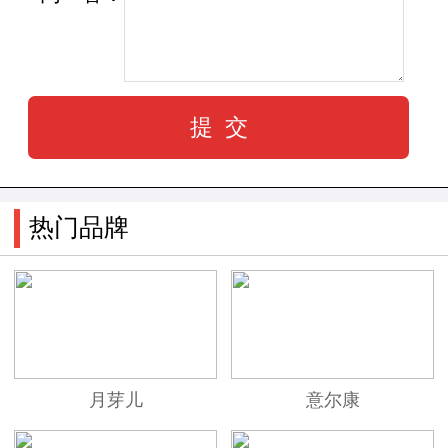
热门品牌
月芽儿
意尔康