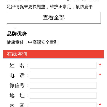
足部情况来更换鞋垫，维护正常足，预防扁平
足、高弓足，同时通过会员卡做定期免费检查，
查看全部
根据消费者足部的变化，做到舒缓或者预防足患
的效果。
品牌优势
健康童鞋，中高端安全童鞋
在线咨询
*
姓
名：
*
电
话：
微信号：
地
址：
*
内
容：