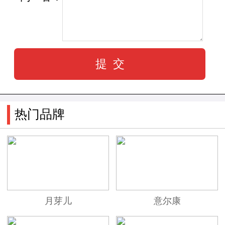
热门品牌
月芽儿
意尔康