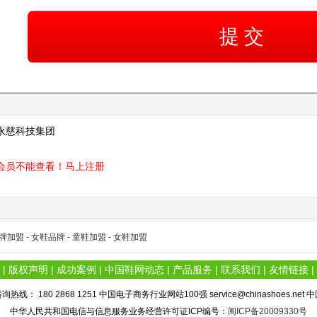
永慈科技集团
会员不能查看！
马上注册
牌加盟 -
女鞋品牌 -
童鞋加盟 -
女鞋加盟
|
版权声明
|
成功案例
|
中国鞋网动态
|
产品服务
|
联系我们
|
友情链接
|
热线： 180 2868 1251 中国电子商务行业网站100强 service@chinashoes.net
中华人民共和国电信与信息服务业务经营许可证ICP编号：
闽ICP备20009330号