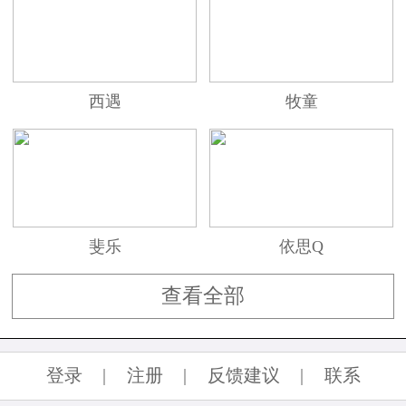
TOD'S品牌的 Diego DellaValle 家族却已经拥有百
余年的制鞋历史了。家族血统使它能拥有比一般
公司更紧密的合作关系，也能让精致的工艺有完
整、深入的传承。
西遇
牧童
Diego DellaValle 凭借他对市场的敏锐嗅觉，
观察到那些懂得奢华生活品位的上流社会人士在
休闲时刻对“高品质”好鞋的需求，所以，有了
斐乐
依思Q
TOD'S。 TOD'S 的传奇是关于简单的意大利皮具
的传奇，二十年来他们只有皮底、胶底、软底三
查看全部
款 moccasins便鞋及 D Bag、Eight Bag 两款皮包。
登录
|
注册
|
反馈建议
|
联系
但就是这样的简单却吸引到了戴安娜王妃、