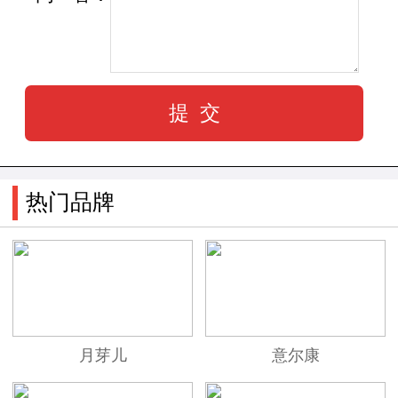
洛 (Gwyneth Paltrow) 做品牌代言。TOD'S“在意大
利才能找到世界上最棒的鞋子”品牌形象，几乎是
大多数人心目中毋庸置疑的，TOD'S 更以创造出
了被形容为像是走在水床上，完全没有压力的“豆
豆鞋”，而成为意大利制鞋业里的佼佼者。
热门品牌
如果追求一款顶级的品牌包是一种虚荣，那
么对TOD'S的虚荣是值得的，它完美而深沉，因为
低调而能够躲过媚俗的仿冒者的跟踪;同时还实用
耐看，禁得住推敲，历久弥新。
月芽儿
意尔康
TOD'S品牌成立不过二十余年，但是创立