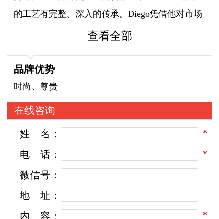
的工艺有完整、深入的传承。Diego凭借他对市场
的敏锐嗅觉，观察到那些懂得奢华生活品位的上
查看全部
流社会人士在休闲时刻对“高品质”好鞋的需求，
随即创立于TOD'S。随性而生的生活方式，散发独
品牌优势
特的魅力，令世界艳羡;优雅而简洁的奢华，追求
时尚、尊贵
极致的品味，令人羡慕的质地，这些便是长久以
在线咨询
来TOD'S标志性的特征，这同时也是TOD'S能够拥
*
姓
名：
有无数忠实拥趸的原因，并使之迅速成为世界制
鞋业和皮革业的引领者。
*
电
话：
微信号：
TOD'S 是意大利著名的鞋履和包包品牌，特
地
址：
别以集优雅和舒适一身的“TOD'S 豆豆鞋”闻名于
*
内
容：
世。TOD'S 近年由以优雅著称的格温妮丝·帕特