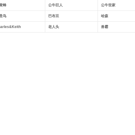
黄蜂
公牛巨人
公牛世家
贵鸟
巴布豆
哈森
arles&Keith
老人头
兽霸