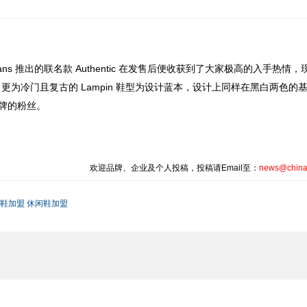
与 Vans 推出的联名款 Authentic 在发售后便收获到了大家极高的入手热情
为冷门且复古的 Lampin 鞋型为设计蓝本，设计上同样在黑白两色的
品牌的粉丝。
欢迎品牌、企业及个人投稿，投稿请Email至：
news@china
鞋加盟
休闲鞋加盟