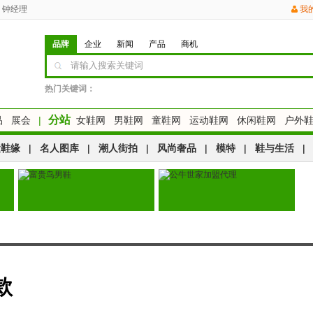
钟经理
我
品牌
企业
新闻
产品
商机
热门关键词：
分站
品
展会
|
女鞋网
男鞋网
童鞋网
运动鞋网
休闲鞋网
户外
运鞋缘
|
名人图库
|
潮人街拍
|
风尚奢品
|
模特
|
鞋与生活
|
款