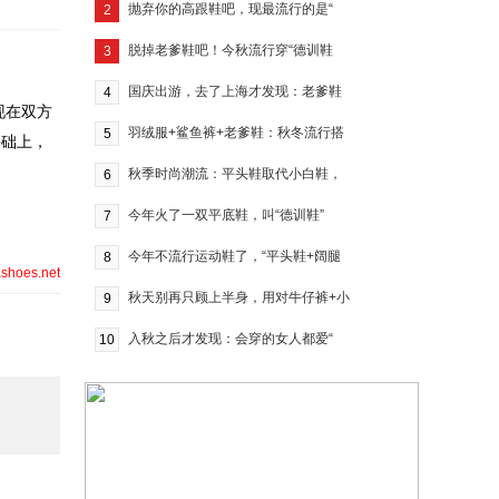
抛弃你的高跟鞋吧，现最流行的是“
2
脱掉老爹鞋吧！今秋流行穿“德训鞋
3
国庆出游，去了上海才发现：老爹鞋
4
，现在双方
羽绒服+鲨鱼裤+老爹鞋：秋冬流行搭
5
基础上，
秋季时尚潮流：平头鞋取代小白鞋，
6
今年火了一双平底鞋，叫“德训鞋”
7
今年不流行运动鞋了，“平头鞋+阔腿
8
shoes.net
秋天别再只顾上半身，用对牛仔裤+小
9
入秋之后才发现：会穿的女人都爱“
10