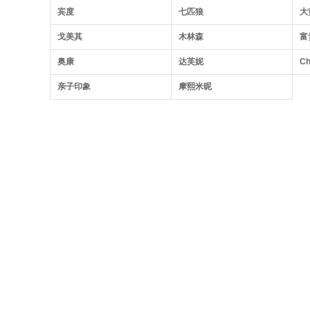
宾度
七匹狼
大
戈美其
木林森
富
奥康
达芙妮
Ch
亲子印象
摩熙米昵