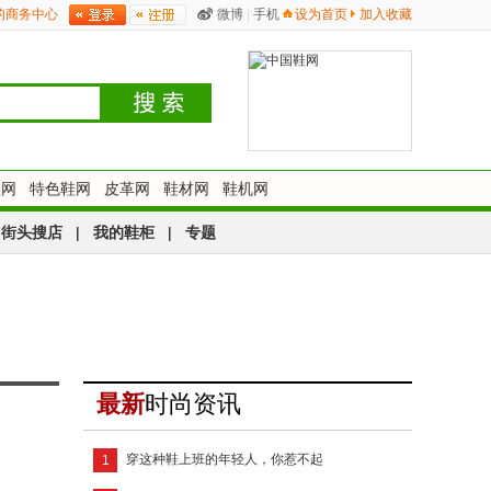
的商务中心
微博
|
手机
设为首页
加入收藏
鞋网
特色鞋网
皮革网
鞋材网
鞋机网
街头搜店
|
我的鞋柜
|
专题
最新
时尚资讯
穿这种鞋上班的年轻人，你惹不起
1