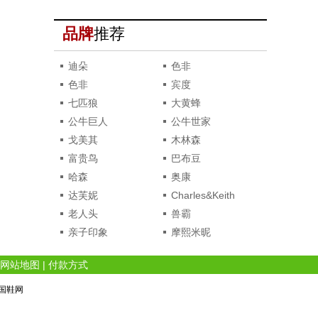
品牌
推荐
迪朵
色非
色非
宾度
七匹狼
大黄蜂
公牛巨人
公牛世家
戈美其
木林森
富贵鸟
巴布豆
哈森
奥康
达芙妮
Charles&Keith
老人头
兽霸
亲子印象
摩熙米昵
网站地图
|
付款方式
 中国鞋网