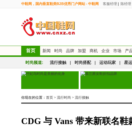
中鞋网，国内垂直鞋类B2B优秀门户网站 - 中鞋网
客服经理
|
陈经理
首页
新闻
时尚
品牌
加盟
商机
企业
市场
产
时尚频道:
流行接触
|
时尚搭配
|
运动玩家
|
星
你现在的位置：
首页
>
流行时尚
>
流行接触
CDG 与 Vans 带来新联名鞋